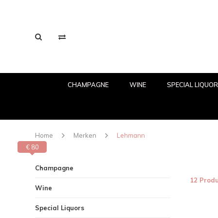
CHAMPAGNE
WINE
SPECIAL LIQUO
Home
Merken
Lehmann
€ 80
€ 0
Champagne
12 Prod
Wine
Special Liquors