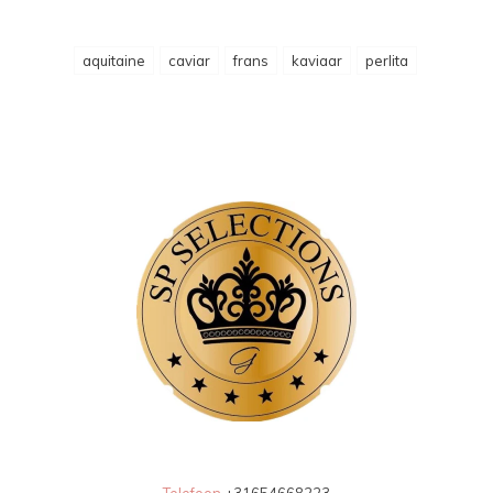
aquitaine
caviar
frans
kaviaar
perlita