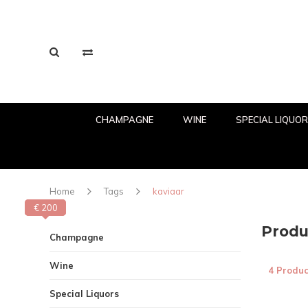
CHAMPAGNE
WINE
SPECIAL LIQUO
Home
Tags
kaviaar
€ 200
€ 0
Produ
Champagne
Wine
4 Produc
Special Liquors