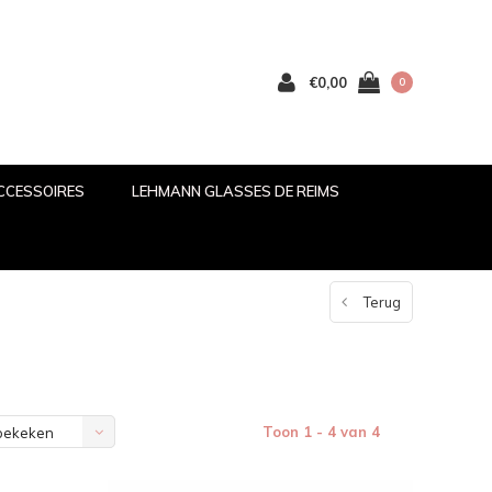
€0,00
0
CCESSOIRES
LEHMANN GLASSES DE REIMS
Terug
Toon 1 - 4 van 4
bekeken