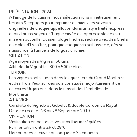
PRÉSENTATION - 2024
A l’image de la cuisine, nous sélectionnons minutieusement
terroirs & cépages pour exprimer au mieux les saveurs
originelles de chaque appellation dans un style fruité, expressif
et aux tanins soyeux. Chaque cuvée est appréciable dès sa
mise en bouteille. L’assemblage final est réalisé avec des Chefs
disciples d’Escoffier, pour que chaque vin soit associé, dès sa
naissance, à l’univers de la gastronomie.
SITUATION
Âge moyen des Vignes : 50 ans.
Altitude du Vignoble : 300 à 500 mètres.
TERROIR
Les vignes sont situées dans les quartiers du Grand Montmirail
et des Trois Yeux sur des sols constitués majoritairement de
calcaires Urgoniens, dans le massif des Dentelles de
Montmirail.
A LA VIGNE
Conduite du Vignoble : Gobelet & double Cordon de Royat
Date de récolte : 26 au 28 Septembre 2019
VINIFICATION
Vinification en petites cuves inox thermorégulées.
Fermentation entre 26 et 28°C.
Remontages et cuvaison longue de 3 semaines.