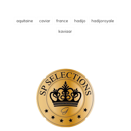
aquitaine
caviar
france
hadijo
hadijoroyale
kaviaar